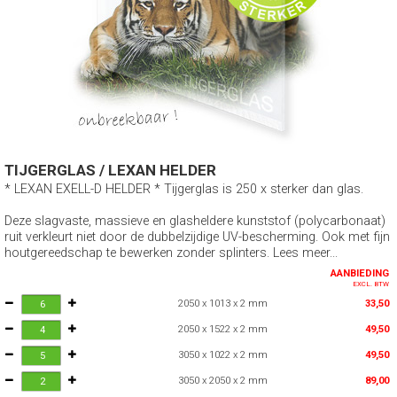
TIJGERGLAS / LEXAN HELDER
* LEXAN EXELL-D HELDER * Tijgerglas is 250 x sterker dan glas.
Deze slagvaste, massieve en glasheldere kunststof (polycarbonaat)
ruit verkleurt niet door de dubbelzijdige UV-bescherming. Ook met fijn
houtgereedschap te bewerken zonder splinters. Lees meer...
AANBIEDING
EXCL. BTW
2050 x 1013 x 2 mm
33,50
2050 x 1522 x 2 mm
49,50
3050 x 1022 x 2 mm
49,50
3050 x 2050 x 2 mm
89,00