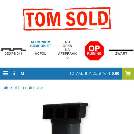
TOTAAL:
0
INCL. BTW:
€
0,00
uitgelicht in categorie