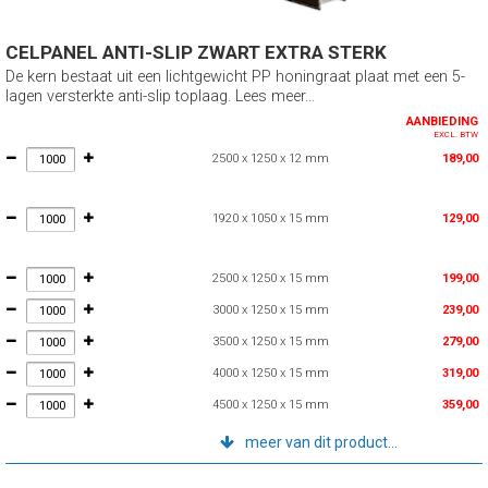
CELPANEL ANTI-SLIP ZWART EXTRA STERK
De kern bestaat uit een lichtgewicht PP honingraat plaat met een 5-
lagen versterkte anti-slip toplaag. Lees meer...
AANBIEDING
EXCL. BTW
2500 x 1250 x 12 mm
189,00
1920 x 1050 x 15 mm
129,00
2500 x 1250 x 15 mm
199,00
3000 x 1250 x 15 mm
239,00
3500 x 1250 x 15 mm
279,00
4000 x 1250 x 15 mm
319,00
4500 x 1250 x 15 mm
359,00
meer van dit product...