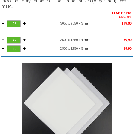
Plexiglas - Acrylaat platen - Opaal! afhaalprijzen (ongezaagd) Lees
meer...
AANBIEDING
EXCL. BTW
3050 x 2050 x 3 mm
119,00
2500 x 1250 x 4 mm
69,90
2500 x 1250 x 5 mm
89,90