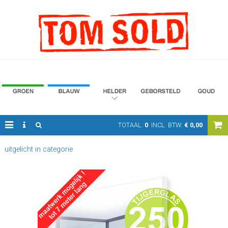
TOTAAL:
0
INCL. BTW:
€
0,00
uitgelicht in categorie