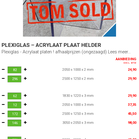
PLEXIGLAS – ACRYLAAT PLAAT HELDER
Plexiglas - Acrylaat platen ! afhaalprijzen (ongezaagd) Lees meer...
AANBIEDING
EXCL. BTW
2050 x 1000 x 2 mm
24,90
2500 x 1250 x 2 mm
29,90
1830 x 1220 x 3 mm
29,90
2050 x 1000 x 3 mm
37,35
2500 x 1250 x 3 mm
45,50
3050 x 2050 x 3 mm
98,00