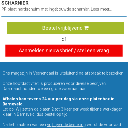
SCHARNIER
PP plaat hardschuim met ingebouwde scharnier. Lees meer...
Bestel vrijblijvend
of
Aanmelden nieuwsbrief / stel een vraag
Ons magazijn in Veenendaal is uitsluitend na afspraak te bezoeken
!!
Onze hoofdactiviteit is produceren voor diverse bedrijven.
Daarnaast houden we een grote voorraad aan.
Afhalen kan tevens 24 uur per dag via onze platenbox in
Barneveld.
Let op
; Wij zetten de platen 2 tot 3 keer per week tijdens werkdagen
klaar in Barneveld, dus bestel op tijd.
Na het plaatsen van een
vrijblijvende bestelling
wordt de voorraad