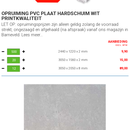
OPRUIMING PVC PLAAT HARDSCHUIM WIT
PRINTKWALITEIT
LET OP: opruimingsprijzen zijn alleen geldig zolang de voorraad
strekt, ongezaagd en afgehaald (na afspraak) vanaf ons magazijn in
Barneveld. Lees meer...
AANBIEDING
EXCL. BTW
2440 x 1220 x 2 mm
9,90
3050 x 1560 x 2 mm
15,00
3050 x 2050 x 8 mm
89,00