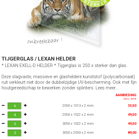
TIJGERGLAS / LEXAN HELDER
* LEXAN EXELL-D HELDER * Tijgerglas is 250 x sterker dan glas.
Deze slagvaste, massieve en glasheldere kunststof (polycarbonaat)
ruit verkleurt niet door de dubbelzijdige UV-bescherming. Ook met fijn
houtgereedschap te bewerken zonder splinters. Lees meer...
AANBIEDING
EXCL. BTW
2050 x 1013 x 2 mm
33,50
2050 x 1522 x 2 mm
49,50
3050 x 1022 x 2 mm
49,50
3050 x 2050 x 2 mm
89,00