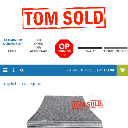
TOTAAL:
0
INCL. BTW:
€
0,00
uitgelicht in categorie