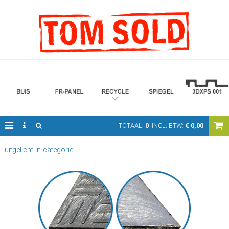
TOTAAL:
0
INCL. BTW:
€
0,00
uitgelicht in categorie