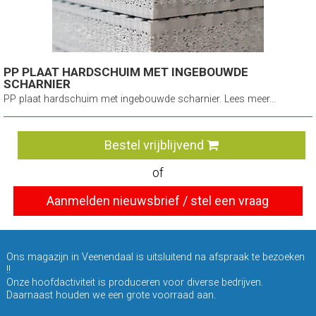
PP PLAAT HARDSCHUIM MET INGEBOUWDE
SCHARNIER
PP plaat hardschuim met ingebouwde scharnier. Lees meer...
Bestel vrijblijvend
of
Aanmelden nieuwsbrief / stel een vraag
Ons magazijn in Veenendaal is uitsluitend na afspraak te bezoeken
!!
Onze hoofdactiviteit is produceren voor diverse bedrijven.
Daarnaast houden we een grote voorraad aan.