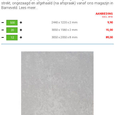
strekt, ongezaagd en afgehaald (na afspraak) vanaf ons magazijn in
Barneveld. Lees meer...
AANBIEDING
EXCL. BTW
2440 x 1220 x 2 mm
9,90
3050 x 1560 x 2 mm
15,00
3050 x 2050 x 8 mm
89,00