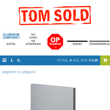
TOTAAL:
0
INCL. BTW:
€
0,00
uitgelicht in categorie