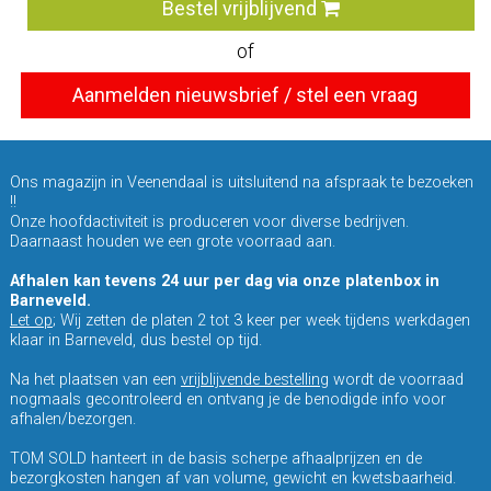
Bestel vrijblijvend
of
Aanmelden nieuwsbrief / stel een vraag
Ons magazijn in Veenendaal is uitsluitend na afspraak te bezoeken
!!
Onze hoofdactiviteit is produceren voor diverse bedrijven.
Daarnaast houden we een grote voorraad aan.
Afhalen kan tevens 24 uur per dag via onze platenbox in
Barneveld.
Let op
; Wij zetten de platen 2 tot 3 keer per week tijdens werkdagen
klaar in Barneveld, dus bestel op tijd.
Na het plaatsen van een
vrijblijvende bestelling
wordt de voorraad
nogmaals gecontroleerd en ontvang je de benodigde info voor
afhalen/bezorgen.
TOM SOLD hanteert in de basis scherpe afhaalprijzen en de
bezorgkosten hangen af van volume, gewicht en kwetsbaarheid.