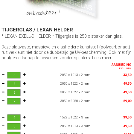
TIJGERGLAS / LEXAN HELDER
* LEXAN EXELL-D HELDER * Tijgerglas is 250 x sterker dan glas.
Deze slagvaste, massieve en glasheldere kunststof (polycarbonaat)
ruit verkleurt niet door de dubbelzijdige UV-bescherming. Ook met fijn
houtgereedschap te bewerken zonder splinters. Lees meer...
AANBIEDING
EXCL. BTW
2050 x 1013 x 2 mm
33,50
2050 x 1522 x 2 mm
49,50
3050 x 1022 x 2 mm
49,50
3050 x 2050 x 2 mm
89,00
1522 x 1022 x 3 mm
39,50
2050 x 1013 x 3 mm
49,50