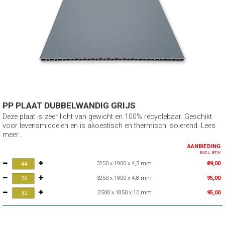
PP PLAAT DUBBELWANDIG GRIJS
Deze plaat is zeer licht van gewicht en 100% recyclebaar. Geschikt
voor levensmiddelen en is akoestisch en thermisch isolerend. Lees
meer...
AANBIEDING
EXCL. BTW
3250 x 1900 x 4,3 mm
89,00
3250 x 1900 x 4,8 mm
95,00
2500 x 1850 x 10 mm
95,00