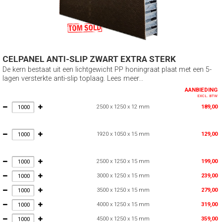
CELPANEL ANTI-SLIP ZWART EXTRA STERK
De kern bestaat uit een lichtgewicht PP honingraat plaat met een 5-
lagen versterkte anti-slip toplaag. Lees meer...
AANBIEDING
EXCL. BTW
2500 x 1250 x 12 mm
189,00
1920 x 1050 x 15 mm
129,00
2500 x 1250 x 15 mm
199,00
3000 x 1250 x 15 mm
239,00
3500 x 1250 x 15 mm
279,00
4000 x 1250 x 15 mm
319,00
4500 x 1250 x 15 mm
359,00