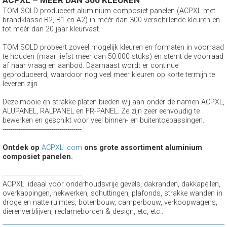
TOM SOLD produceert aluminium composiet panelen (ACPXL met
brandklasse B2, B1 en A2) in méér dan 300 verschillende kleuren en
tot méér dan 20 jaar kleurvast.
TOM SOLD probeert zoveel mogelijk kleuren en formaten in voorraad
te houden (maar liefst meer dan 50.000 stuks) en stemt de voorraad
af naar vraag en aanbod. Daarnaast wordt er continue
geproduceerd, waardoor nog veel meer kleuren op korte termijn te
leveren zijn.
Deze mooie en strakke platen bieden wij aan onder de namen ACPXL,
ALUPANEL, RALPANEL en FR-PANEL. Ze zijn zeer eenvoudig te
bewerken en geschikt voor veel binnen- en buitentoepassingen.
---------------------------------------
Ontdek op
ACPXL .com
ons grote assortiment aluminium
composiet panelen.
---------------------------------------
ACPXL: ideaal voor onderhoudsvrije gevels, dakranden, dakkapellen,
overkappingen, hekwerken, schuttingen, plafonds, strakke wanden in
droge en natte ruimtes, botenbouw, camperbouw, verkoopwagens,
dierenverblijven, reclameborden & design, etc, etc..