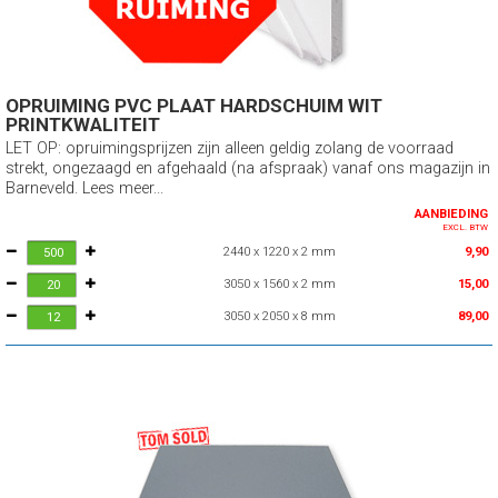
OPRUIMING PVC PLAAT HARDSCHUIM WIT
PRINTKWALITEIT
LET OP: opruimingsprijzen zijn alleen geldig zolang de voorraad
strekt, ongezaagd en afgehaald (na afspraak) vanaf ons magazijn in
Barneveld. Lees meer...
AANBIEDING
EXCL. BTW
2440 x 1220 x 2 mm
9,90
3050 x 1560 x 2 mm
15,00
3050 x 2050 x 8 mm
89,00