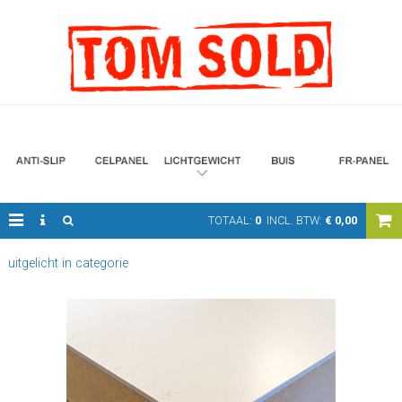
TOTAAL:
0
INCL. BTW:
€
0,00
uitgelicht in categorie