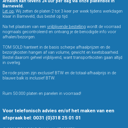
Afhalen kan tevens 24 uur per dag via onze platenbox in
Barneveld.
Let op
; Wij zetten de platen 2 tot 3 keer per week tijdens werkdagen
klaar in Barneveld, dus bestel op tijd.
Na het plaatsen van een
vrijblijvende bestelling
wordt de voorraad
nogmaals gecontroleerd en ontvang je de benodigde info voor
afhalen/bezorgen.
TOM SOLD hanteert in de basis scherpe afhaalprijzen en de
bezorgkosten hangen af van volume, gewicht en kwetsbaarheid.
Bestel daarom geheel vrijblijvend, want transportkosten gaan altijd
in overleg.
De rode prijzen zijn exclusief BTW en de totaal-afhaalprijs in de
blauwe balk is inclusief BTW.
Ruim 50.000 platen en panelen in voorraad!
Voor telefonisch advies en/of het maken van een
afspraak bel: 0031 (0)318 25 01 01