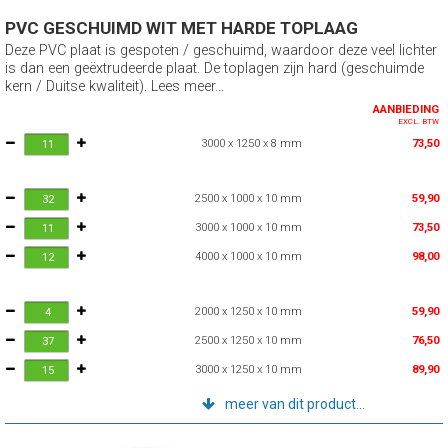
PVC GESCHUIMD WIT MET HARDE TOPLAAG
Deze PVC plaat is gespoten / geschuimd, waardoor deze veel lichter
is dan een geëxtrudeerde plaat. De toplagen zijn hard (geschuimde
kern / Duitse kwaliteit). Lees meer...
AANBIEDING
EXCL. BTW
3000 x 1250 x 8 mm
73,50
2500 x 1000 x 10 mm
59,90
3000 x 1000 x 10 mm
73,50
4000 x 1000 x 10 mm
98,00
2000 x 1250 x 10 mm
59,90
2500 x 1250 x 10 mm
76,50
3000 x 1250 x 10 mm
89,90
meer van dit product...