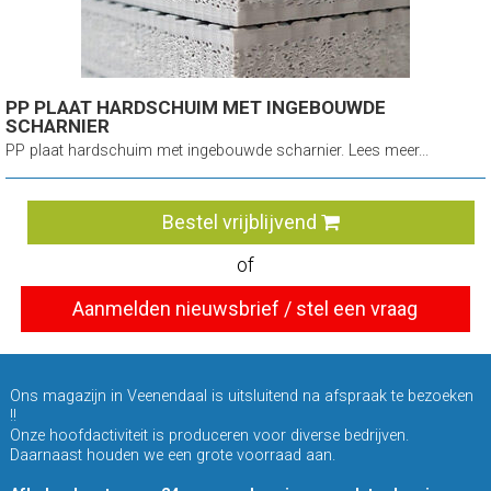
PP PLAAT HARDSCHUIM MET INGEBOUWDE
SCHARNIER
PP plaat hardschuim met ingebouwde scharnier. Lees meer...
Bestel vrijblijvend
of
Aanmelden nieuwsbrief / stel een vraag
Ons magazijn in Veenendaal is uitsluitend na afspraak te bezoeken
!!
Onze hoofdactiviteit is produceren voor diverse bedrijven.
Daarnaast houden we een grote voorraad aan.