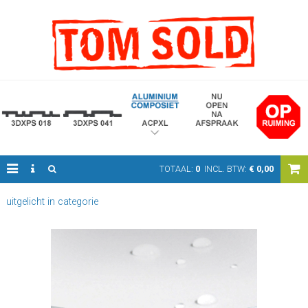
TOTAAL:
0
INCL. BTW:
€
0,00
uitgelicht in categorie