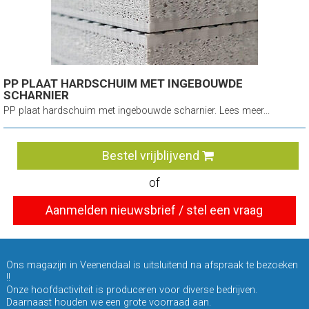
PP PLAAT HARDSCHUIM MET INGEBOUWDE
SCHARNIER
PP plaat hardschuim met ingebouwde scharnier. Lees meer...
Bestel vrijblijvend
of
Aanmelden nieuwsbrief / stel een vraag
Ons magazijn in Veenendaal is uitsluitend na afspraak te bezoeken
!!
Onze hoofdactiviteit is produceren voor diverse bedrijven.
Daarnaast houden we een grote voorraad aan.