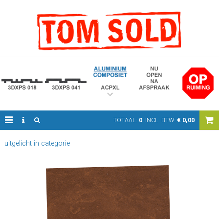
TOTAAL:
0
INCL. BTW:
€
0,00
uitgelicht in categorie