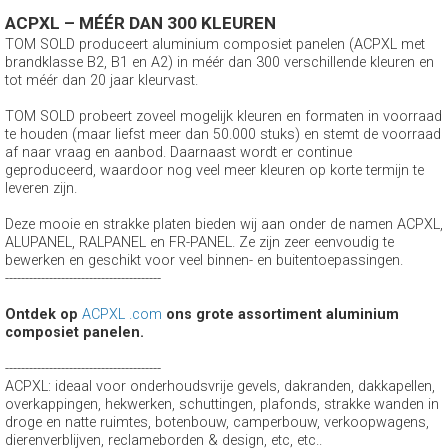
ACPXL – MÉÉR DAN 300 KLEUREN
TOM SOLD produceert aluminium composiet panelen (ACPXL met
brandklasse B2, B1 en A2) in méér dan 300 verschillende kleuren en
tot méér dan 20 jaar kleurvast.
TOM SOLD probeert zoveel mogelijk kleuren en formaten in voorraad
te houden (maar liefst meer dan 50.000 stuks) en stemt de voorraad
af naar vraag en aanbod. Daarnaast wordt er continue
geproduceerd, waardoor nog veel meer kleuren op korte termijn te
leveren zijn.
Deze mooie en strakke platen bieden wij aan onder de namen ACPXL,
ALUPANEL, RALPANEL en FR-PANEL. Ze zijn zeer eenvoudig te
bewerken en geschikt voor veel binnen- en buitentoepassingen.
---------------------------------------
Ontdek op
ACPXL .com
ons grote assortiment aluminium
composiet panelen.
---------------------------------------
ACPXL: ideaal voor onderhoudsvrije gevels, dakranden, dakkapellen,
overkappingen, hekwerken, schuttingen, plafonds, strakke wanden in
droge en natte ruimtes, botenbouw, camperbouw, verkoopwagens,
dierenverblijven, reclameborden & design, etc, etc..