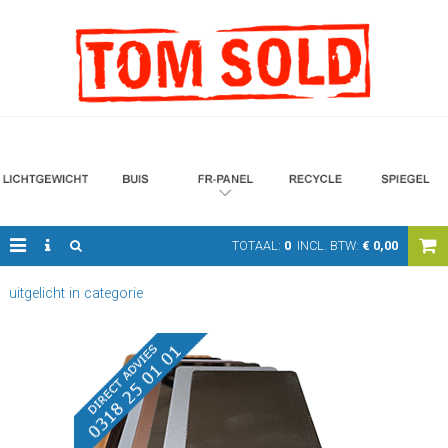
TOTAAL:
0
INCL. BTW:
€
0,00
uitgelicht in categorie