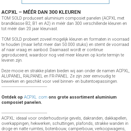
ACPXL – MÉÉR DAN 300 KLEUREN
TOM SOLD produceert aluminium composiet panelen (ACPXL met
brandklasse B2, B1 en A2) in méér dan 300 verschillende kleuren en
tot méér dan 20 jaar kleurvast.
TOM SOLD probeert zoveel mogelijk kleuren en formaten in voorraad
te houden (maar liefst meer dan 50.000 stuks) en stemt de voorraad
af naar vraag en aanbod. Daarnaast wordt er continue
geproduceerd, waardoor nog veel meer kleuren op korte termijn te
leveren zijn.
Deze mooie en strakke platen bieden wij aan onder de namen ACPXL,
ALUPANEL, RALPANEL en FR-PANEL. Ze zijn zeer eenvoudig te
bewerken en geschikt voor veel binnen- en buitentoepassingen.
---------------------------------------
Ontdek op
ACPXL .com
ons grote assortiment aluminium
composiet panelen.
---------------------------------------
ACPXL: ideaal voor onderhoudsvrije gevels, dakranden, dakkapellen,
overkappingen, hekwerken, schuttingen, plafonds, strakke wanden in
droge en natte ruimtes, botenbouw, camperbouw, verkoopwagens,