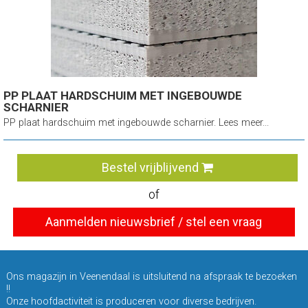
PP PLAAT HARDSCHUIM MET INGEBOUWDE
SCHARNIER
PP plaat hardschuim met ingebouwde scharnier. Lees meer...
Bestel vrijblijvend
of
Aanmelden nieuwsbrief / stel een vraag
Ons magazijn in Veenendaal is uitsluitend na afspraak te bezoeken
!!
Onze hoofdactiviteit is produceren voor diverse bedrijven.