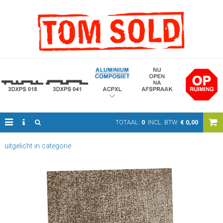
TOTAAL:
0
INCL. BTW:
€
0,00
uitgelicht in categorie