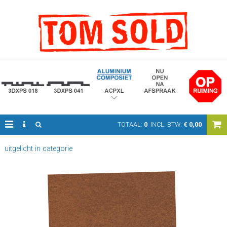
TOTAAL:
0
INCL. BTW:
€
0,00
uitgelicht in categorie