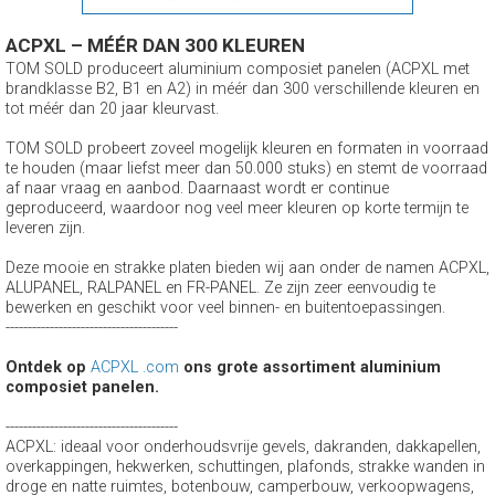
ACPXL – MÉÉR DAN 300 KLEUREN
TOM SOLD produceert aluminium composiet panelen (ACPXL met
brandklasse B2, B1 en A2) in méér dan 300 verschillende kleuren en
tot méér dan 20 jaar kleurvast.
TOM SOLD probeert zoveel mogelijk kleuren en formaten in voorraad
te houden (maar liefst meer dan 50.000 stuks) en stemt de voorraad
af naar vraag en aanbod. Daarnaast wordt er continue
geproduceerd, waardoor nog veel meer kleuren op korte termijn te
leveren zijn.
Deze mooie en strakke platen bieden wij aan onder de namen ACPXL,
ALUPANEL, RALPANEL en FR-PANEL. Ze zijn zeer eenvoudig te
bewerken en geschikt voor veel binnen- en buitentoepassingen.
---------------------------------------
Ontdek op
ACPXL .com
ons grote assortiment aluminium
composiet panelen.
---------------------------------------
ACPXL: ideaal voor onderhoudsvrije gevels, dakranden, dakkapellen,
overkappingen, hekwerken, schuttingen, plafonds, strakke wanden in
droge en natte ruimtes, botenbouw, camperbouw, verkoopwagens,