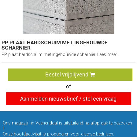
PP PLAAT HARDSCHUIM MET INGEBOUWDE
SCHARNIER
PP plaat hardschuim met ingebouwde scharnier. Lees meer...
Bestel vrijblijvend
of
Aanmelden nieuwsbrief / stel een vraag
Ons magazijn in Veenendaal is uitsluitend na afspraak te bezoeken
!!
Onze hoofdactiviteit is produceren voor diverse bedrijven.