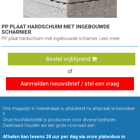
PP PLAAT HARDSCHUIM MET INGEBOUWDE
SCHARNIER
PP plaat hardschuim met ingebouwde scharnier. Lees meer...
Bestel vrijblijvend
of
Aanmelden nieuwsbrief / stel een vraag
Ons magazijn in Veenendaal is uitsluitend na afspraak te bezoeken
!!
Onze hoofdactiviteit is produceren voor diverse bedrijven.
Daarnaast houden we een grote voorraad aan.
Afhalen kan tevens 24 uur per dag via onze platenbox in