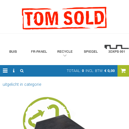
TOTAAL:
0
INCL. BTW:
€
0,00
uitgelicht in categorie