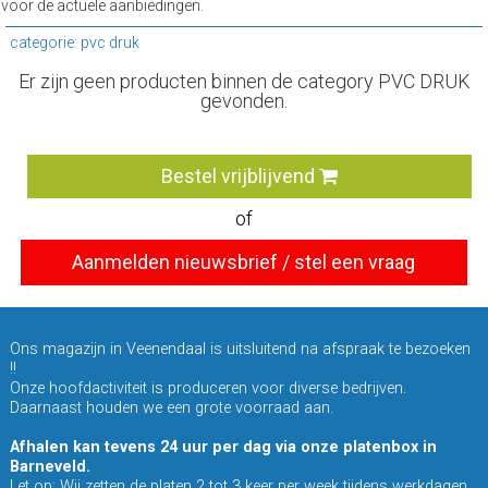
voor de actuele aanbiedingen.
categorie: pvc druk
Er zijn geen producten binnen de category PVC DRUK
gevonden.
Bestel vrijblijvend
of
Aanmelden nieuwsbrief / stel een vraag
Ons magazijn in Veenendaal is uitsluitend na afspraak te bezoeken
!!
Onze hoofdactiviteit is produceren voor diverse bedrijven.
Daarnaast houden we een grote voorraad aan.
Afhalen kan tevens 24 uur per dag via onze platenbox in
Barneveld.
Let op
; Wij zetten de platen 2 tot 3 keer per week tijdens werkdagen