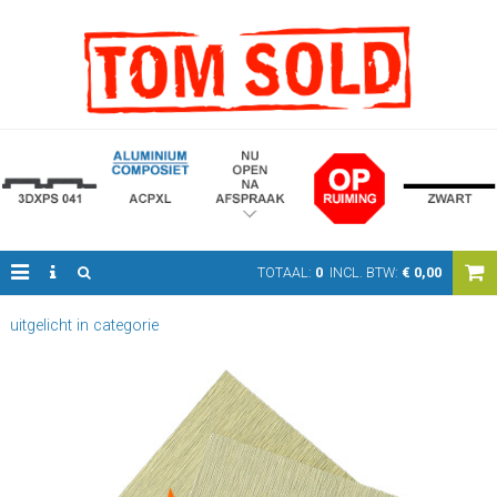
TOTAAL:
0
INCL. BTW:
€
0,00
uitgelicht in categorie