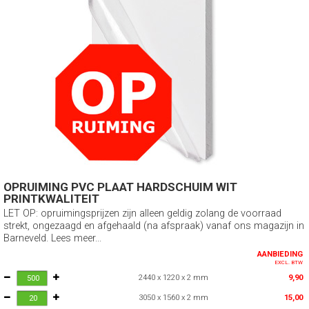
OPRUIMING PVC PLAAT HARDSCHUIM WIT
PRINTKWALITEIT
LET OP: opruimingsprijzen zijn alleen geldig zolang de voorraad
strekt, ongezaagd en afgehaald (na afspraak) vanaf ons magazijn in
Barneveld. Lees meer...
AANBIEDING
EXCL. BTW
2440 x 1220 x 2 mm
9,90
3050 x 1560 x 2 mm
15,00