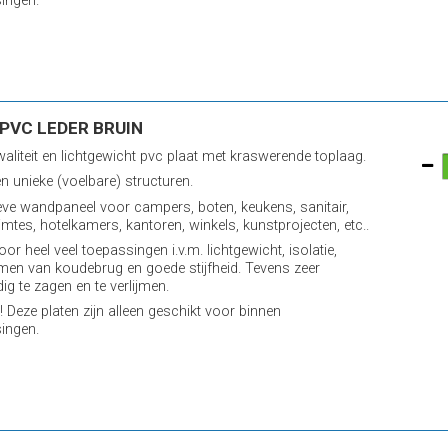
ingen.
PVC LEDER BRUIN
aliteit en lichtgewicht pvc plaat met kraswerende toplaag.
n unieke (voelbare) structuren.
eve wandpaneel voor campers, boten, keukens, sanitair,
imtes, hotelkamers, kantoren, winkels, kunstprojecten, etc..
oor heel veel toepassingen i.v.m. lichtgewicht, isolatie,
en van koudebrug en goede stijfheid. Tevens zeer
ig te zagen en te verlijmen.
! Deze platen zijn alleen geschikt voor binnen
ingen.