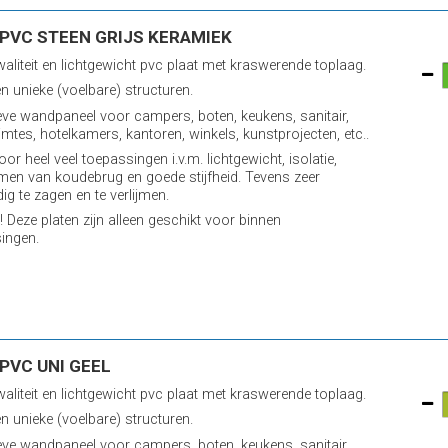
PVC STEEN GRIJS KERAMIEK
aliteit en lichtgewicht pvc plaat met kraswerende toplaag.
n unieke (voelbare) structuren.
eve wandpaneel voor campers, boten, keukens, sanitair,
imtes, hotelkamers, kantoren, winkels, kunstprojecten, etc..
oor heel veel toepassingen i.v.m. lichtgewicht, isolatie,
en van koudebrug en goede stijfheid. Tevens zeer
ig te zagen en te verlijmen.
! Deze platen zijn alleen geschikt voor binnen
ingen.
PVC UNI GEEL
aliteit en lichtgewicht pvc plaat met kraswerende toplaag.
n unieke (voelbare) structuren.
eve wandpaneel voor campers, boten, keukens, sanitair,