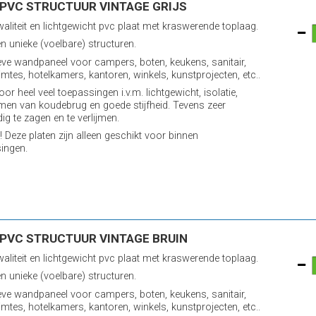
PVC STRUCTUUR VINTAGE GRIJS
aliteit en lichtgewicht pvc plaat met kraswerende toplaag.
n unieke (voelbare) structuren.
eve wandpaneel voor campers, boten, keukens, sanitair,
imtes, hotelkamers, kantoren, winkels, kunstprojecten, etc..
oor heel veel toepassingen i.v.m. lichtgewicht, isolatie,
en van koudebrug en goede stijfheid. Tevens zeer
ig te zagen en te verlijmen.
! Deze platen zijn alleen geschikt voor binnen
ingen.
PVC STRUCTUUR VINTAGE BRUIN
aliteit en lichtgewicht pvc plaat met kraswerende toplaag.
n unieke (voelbare) structuren.
eve wandpaneel voor campers, boten, keukens, sanitair,
imtes, hotelkamers, kantoren, winkels, kunstprojecten, etc..