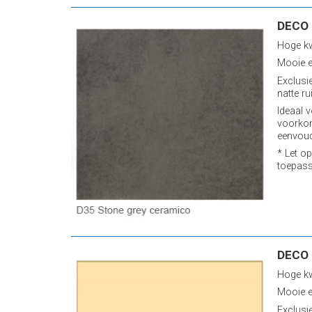
DECO 
Hoge kw
Mooie e
Exclusi
natte ru
Ideaal v
voorkom
eenvoud
* Let op
toepass
DECO 
Hoge kw
Mooie e
Exclusi