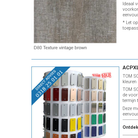
Ideaal v
voorkom
eenvoud
* Let op
toepass
ACPXL
TOM SOL
kleuren
TOM SOL
de voor
termijn 
Deze mo
eenvoud
------------
Ontde
------------