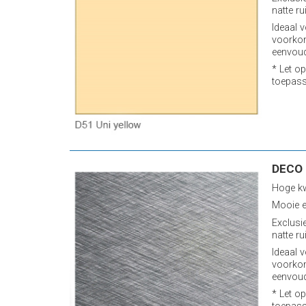
natte ru
Ideaal v
voorkom
eenvoud
* Let op
toepass
DECO 
Hoge kw
Mooie e
Exclusi
natte ru
Ideaal v
voorkom
eenvoud
* Let op