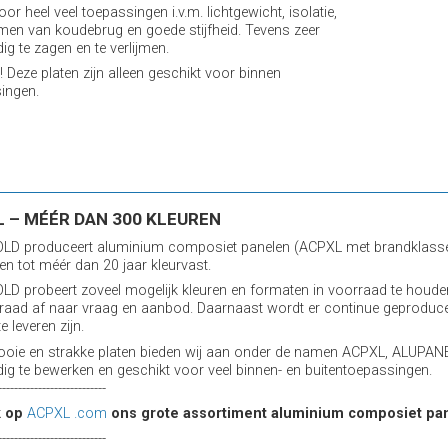
oor heel veel toepassingen i.v.m. lichtgewicht, isolatie,
en van koudebrug en goede stijfheid. Tevens zeer
ig te zagen en te verlijmen.
! Deze platen zijn alleen geschikt voor binnen
ingen.
 – MÉÉR DAN 300 KLEUREN
D produceert aluminium composiet panelen (ACPXL met brandklasse B
 en tot méér dan 20 jaar kleurvast.
D probeert zoveel mogelijk kleuren en formaten in voorraad te houden
raad af naar vraag en aanbod. Daarnaast wordt er continue geproduce
te leveren zijn.
oie en strakke platen bieden wij aan onder de namen ACPXL, ALUPANE
ig te bewerken en geschikt voor veel binnen- en buitentoepassingen.
---------------------------
k op
ACPXL .com
ons grote assortiment aluminium composiet pa
---------------------------