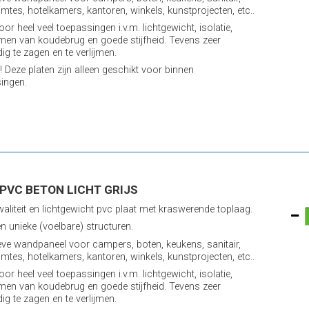
imtes, hotelkamers, kantoren, winkels, kunstprojecten, etc..
oor heel veel toepassingen i.v.m. lichtgewicht, isolatie,
en van koudebrug en goede stijfheid. Tevens zeer
ig te zagen en te verlijmen.
! Deze platen zijn alleen geschikt voor binnen
ingen.
PVC BETON LICHT GRIJS
aliteit en lichtgewicht pvc plaat met kraswerende toplaag.
n unieke (voelbare) structuren.
eve wandpaneel voor campers, boten, keukens, sanitair,
imtes, hotelkamers, kantoren, winkels, kunstprojecten, etc..
oor heel veel toepassingen i.v.m. lichtgewicht, isolatie,
en van koudebrug en goede stijfheid. Tevens zeer
ig te zagen en te verlijmen.