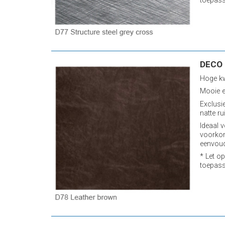
toepass
DECO 
Hoge kw
Mooie e
Exclusi
natte ru
Ideaal v
voorkom
eenvoud
* Let op
toepass