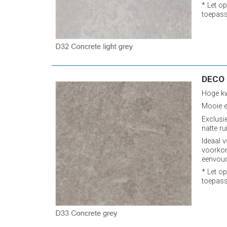
* Let op
toepass
DECO 
Hoge kw
Mooie e
Exclusi
natte ru
Ideaal v
voorkom
eenvoud
* Let op
toepass