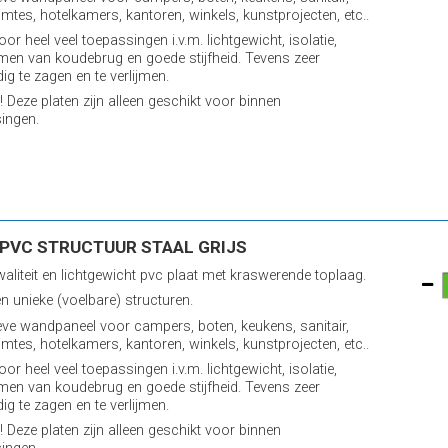
imtes, hotelkamers, kantoren, winkels, kunstprojecten, etc..
oor heel veel toepassingen i.v.m. lichtgewicht, isolatie,
en van koudebrug en goede stijfheid. Tevens zeer
ig te zagen en te verlijmen.
! Deze platen zijn alleen geschikt voor binnen
ingen.
PVC STRUCTUUR STAAL GRIJS
aliteit en lichtgewicht pvc plaat met kraswerende toplaag.
n unieke (voelbare) structuren.
eve wandpaneel voor campers, boten, keukens, sanitair,
imtes, hotelkamers, kantoren, winkels, kunstprojecten, etc..
oor heel veel toepassingen i.v.m. lichtgewicht, isolatie,
en van koudebrug en goede stijfheid. Tevens zeer
ig te zagen en te verlijmen.
! Deze platen zijn alleen geschikt voor binnen