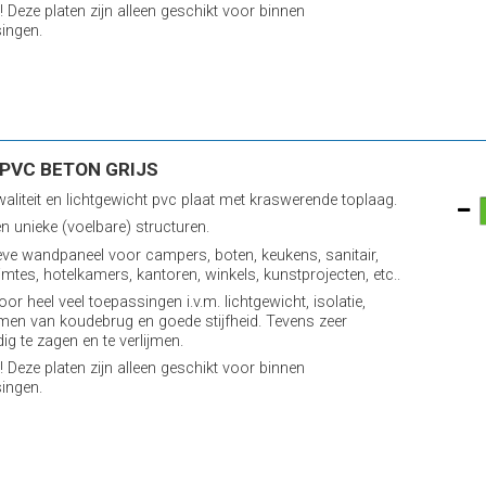
! Deze platen zijn alleen geschikt voor binnen
ingen.
PVC BETON GRIJS
aliteit en lichtgewicht pvc plaat met kraswerende toplaag.
n unieke (voelbare) structuren.
eve wandpaneel voor campers, boten, keukens, sanitair,
imtes, hotelkamers, kantoren, winkels, kunstprojecten, etc..
oor heel veel toepassingen i.v.m. lichtgewicht, isolatie,
en van koudebrug en goede stijfheid. Tevens zeer
ig te zagen en te verlijmen.
! Deze platen zijn alleen geschikt voor binnen
ingen.