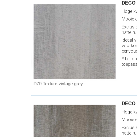
DECO 
Hoge kw
Mooie e
Exclusi
natte ru
Ideaal v
voorkom
eenvoud
* Let op
toepass
DECO 
Hoge kw
Mooie e
Exclusi
natte ru