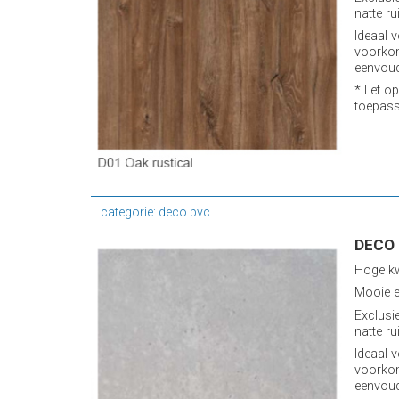
natte ru
Ideaal v
voorkom
eenvoud
* Let op
toepass
categorie: deco pvc
DECO 
Hoge kw
Mooie e
Exclusi
natte ru
Ideaal v
voorkom
eenvoud