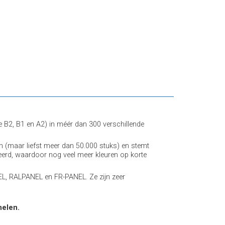
2, B1 en A2) in méér dan 300 verschillende
 (maar liefst meer dan 50.000 stuks) en stemt
erd, waardoor nog veel meer kleuren op korte
L, RALPANEL en FR-PANEL. Ze zijn zeer
nelen.