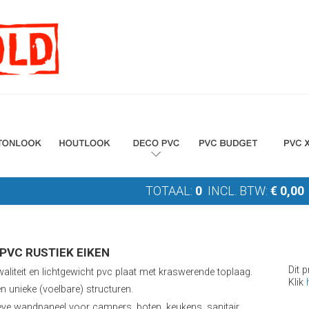
TOTAAL:
0
INCL. BTW:
€
0,00
PVC RUSTIEK EIKEN
Dit 
aliteit en lichtgewicht pvc plaat met kraswerende toplaag.
Klik
n unieke (voelbare) structuren.
eve wandpaneel voor campers, boten, keukens, sanitair,