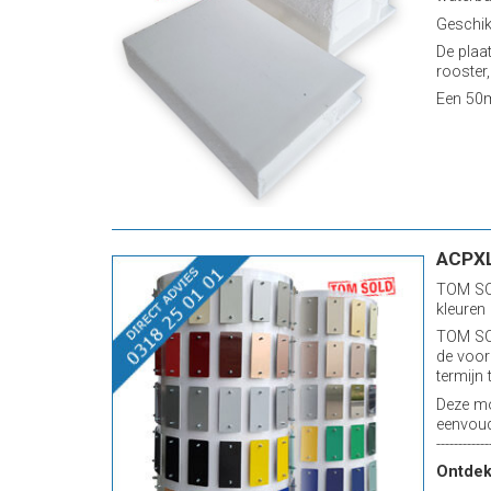
Geschik
De plaa
rooster,
Een 50m
ACPXL
TOM SOL
kleuren
TOM SOL
de voor
termijn 
Deze mo
eenvoud
------------
Ontde