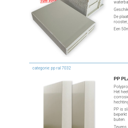
waterba
Geschik
De plaa
rooster,
Een 50m
categorie: pp ral 7032
PP PL
Polypro
Het hee
corrosi
hechtin
PP is s
beperkt
buiten.
Tevens 