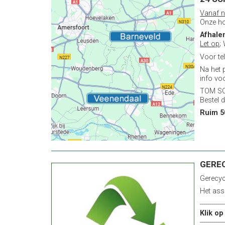
Vanaf n
Onze ho
Afhale
Let op
;
Voor te
Na het 
info vo
TOM SOL
Bestel d
Ruim 5
GERE
Gerecyc
Het ass
------------
Klik o
------------