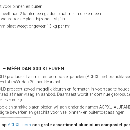
t voor binnen en buiten.
t heeft aan 2 kanten een gladde plaat met in de kern een
 waardoor de plaat bijzonder stijf is.
m plaat weegt ongeveer 13 kg per m².
 – MÉÉR DAN 300 KLEUREN
D produceert aluminium composiet panelen (ACPXL met brandklasse B
 en tot méér dan 20 jaar kleurvast.
D probeert zoveel mogelijk kleuren en formaten in voorraad te houden
raad af naar vraag en aanbod. Daarnaast wordt er continue geproduce
te leveren zijn.
oie en strakke platen bieden wij aan onder de namen ACPXL, ALUPANE
ig te bewerken en geschikt voor veel binnen- en buitentoepassingen.
---------------------------
k op
ACPXL .com
ons grote assortiment aluminium composiet pa