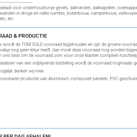
---------------------------
ideaal voor onderhoudsvrije gevels, dakranden, dakkapellen, overkappi
 wanden in droge en natte ruimtes, botenbouw, camperbouw, verkoopw
etc, etc..
RAAD & PRODUCTIE
ks wordt de TOM SOLD voorraad bijgehouden en zijn de groene voorraa
 vakje nog geen kleur heeft, dan moet deze voorraad nog worden bijgew
n ons best om de voorraad zsm voor onze klanten compleet inzichtelij
plaatsen van een vrijblijvende bestelling wordt de voorraad nogmaals ge
gelijk denken wij mee.
constante productie van Aluminium composiet panelen, PVC geschuimd
R PER DAG AFHALEN!