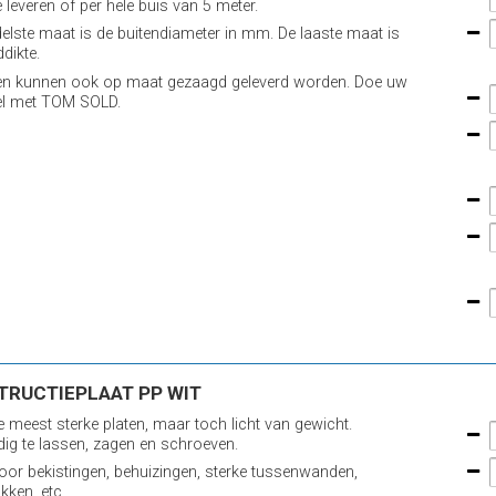
 leveren of per hele buis van 5 meter.
elste maat is de buitendiameter in mm. De laaste maat is
dikte.
en kunnen ook op maat gezaagd geleverd worden. Doe uw
el met TOM SOLD.
TRUCTIEPLAAT PP WIT
e meest sterke platen, maar toch licht van gewicht.
ig te lassen, zagen en schroeven.
voor bekistingen, behuizingen, sterke tussenwanden,
kken, etc..