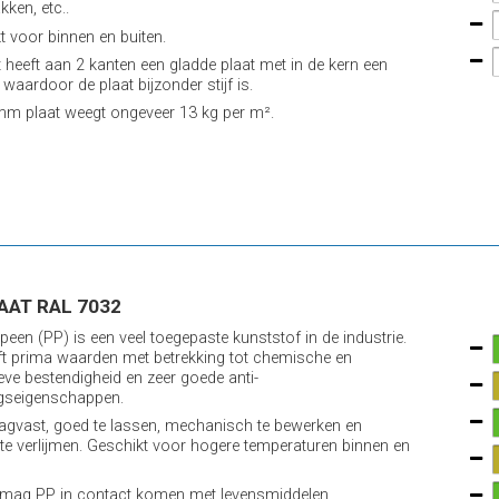
kken, etc..
t voor binnen en buiten.
t heeft aan 2 kanten een gladde plaat met in de kern een
 waardoor de plaat bijzonder stijf is.
m plaat weegt ongeveer 13 kg per m².
AAT RAL 7032
peen (PP) is een veel toegepaste kunststof in de industrie.
ft prima waarden met betrekking tot chemische en
eve bestendigheid en zeer goede anti-
gseigenschappen.
lagvast, goed te lassen, mechanisch te bewerken en
 te verlijmen. Geschikt voor hogere temperaturen binnen en
mag PP in contact komen met levensmiddelen.