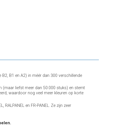
2, B1 en A2) in méér dan 300 verschillende
 (maar liefst meer dan 50.000 stuks) en stemt
erd, waardoor nog veel meer kleuren op korte
L, RALPANEL en FR-PANEL. Ze zijn zeer
nelen.