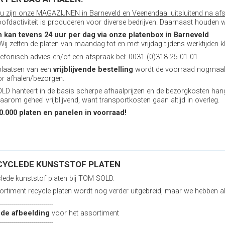
u zijn onze MAGAZIJNEN in Barneveld en Veenendaal uitsluitend na afs
ofdactiviteit is produceren voor diverse bedrijven. Daarnaast houden w
n kan tevens 24 uur per dag via onze platenbox in Barneveld
 Wij zetten de platen van maandag tot en met vrijdag tijdens werktijden kl
lefonisch advies en/of een afspraak bel: 0031 (0)318 25 01 01
plaatsen van een
vrijblijvende bestelling
wordt de voorraad nogmaals
or afhalen/bezorgen.
D hanteert in de basis scherpe afhaalprijzen en de bezorgkosten han
aarom geheel vrijblijvend, want transportkosten gaan altijd in overleg.
0.000 platen en panelen in voorraad!
CYCLEDE KUNSTSTOF PLATEN
lede kunststof platen bij TOM SOLD.
ortiment recycle platen wordt nog verder uitgebreid, maar we hebben al
---------------------------
p de afbeelding
voor het assortiment
---------------------------