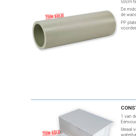
50cm te
De midd
de wand
PP plat
voorde
CONS
1 van d
Eenvoud
Ideaal 
waterba