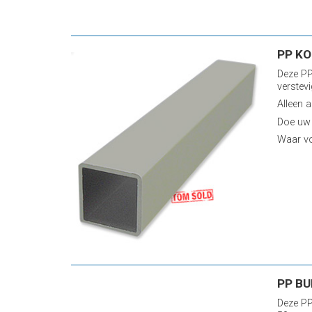
PP KO
Deze PP
verstev
Alleen a
Doe uw
Waar vo
PP BU
Deze PP