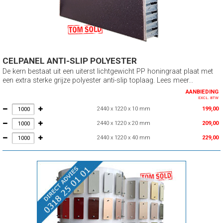
CELPANEL ANTI-SLIP POLYESTER
De kern bestaat uit een uiterst lichtgewicht PP honingraat plaat met
een extra sterke grijze polyester anti-slip toplaag. Lees meer...
AANBIEDING
EXCL. BTW
2440 x 1220 x 10 mm
199,00
2440 x 1220 x 20 mm
209,00
2440 x 1220 x 40 mm
229,00