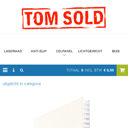
TOTAAL:
0
INCL. BTW:
€
0,00
uitgelicht in categorie