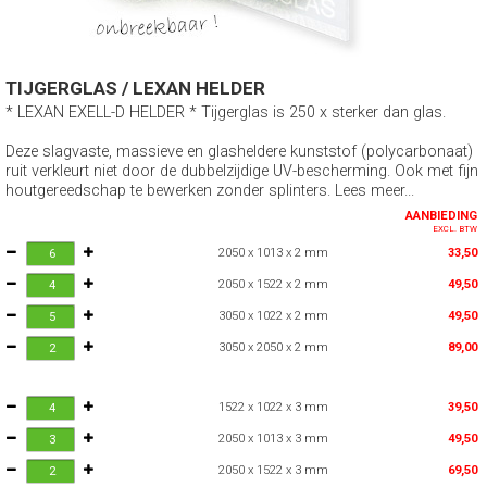
TIJGERGLAS / LEXAN HELDER
* LEXAN EXELL-D HELDER * Tijgerglas is 250 x sterker dan glas.
Deze slagvaste, massieve en glasheldere kunststof (polycarbonaat)
ruit verkleurt niet door de dubbelzijdige UV-bescherming. Ook met fijn
houtgereedschap te bewerken zonder splinters. Lees meer...
AANBIEDING
EXCL. BTW
2050 x 1013 x 2 mm
33,50
2050 x 1522 x 2 mm
49,50
3050 x 1022 x 2 mm
49,50
3050 x 2050 x 2 mm
89,00
1522 x 1022 x 3 mm
39,50
2050 x 1013 x 3 mm
49,50
2050 x 1522 x 3 mm
69,50