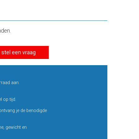
nden.
stel een vraag
rraad aan.
 op tijd.
ntvang je de benodigde
e, gewicht en