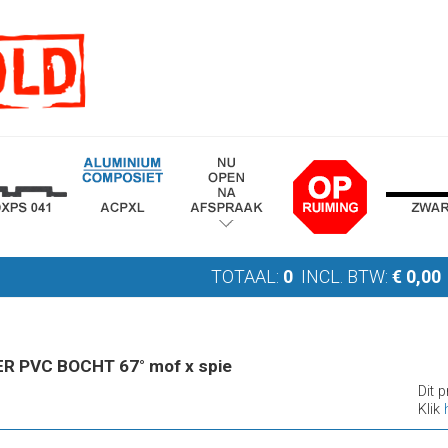
TOTAAL:
0
INCL. BTW:
€
0,00
R PVC BOCHT 67° mof x spie
Dit 
Klik