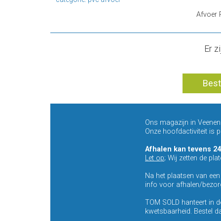
Afvoer 
Er z
Best
Ons magazijn in Veenenda
Onze hoofdactiviteit is
Afhalen kan tevens 24
Let op
; Wij zetten de pla
Na het plaatsen van ee
info voor afhalen/bezor
TOM SOLD hanteert in de
kwetsbaarheid. Bestel da