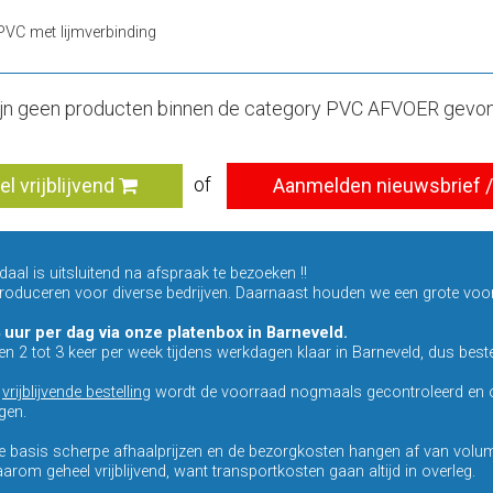
PVC met lijmverbinding
ijn geen producten binnen de category PVC AFVOER gevo
of
el vrijblijvend
Aanmelden nieuwsbrief / 
al is uitsluitend na afspraak te bezoeken !!
 produceren voor diverse bedrijven. Daarnaast houden we een grote voo
 uur per dag via onze platenbox in Barneveld.
ten 2 tot 3 keer per week tijdens werkdagen klaar in Barneveld, dus bestel
n
vrijblijvende bestelling
wordt de voorraad nogmaals gecontroleerd en o
gen.
 basis scherpe afhaalprijzen en de bezorgkosten hangen af van volum
arom geheel vrijblijvend, want transportkosten gaan altijd in overleg.