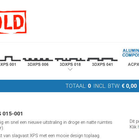
TOTAAL:
0
INCL. BTW:
€
0,00
 015-001
Dit 
ig en snel een nieuwe uitstraling in droge en natte ruimtes
Klik
r).
 van slagvast XPS met een mooie design toplaag.