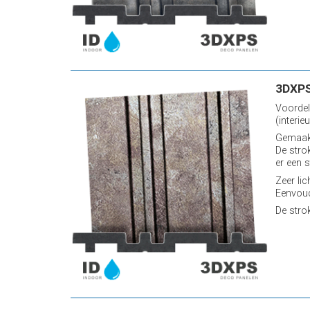
3DXPS
Voordel
(interieu
Gemaakt
De stro
er een s
Zeer lic
Eenvoud
De stro