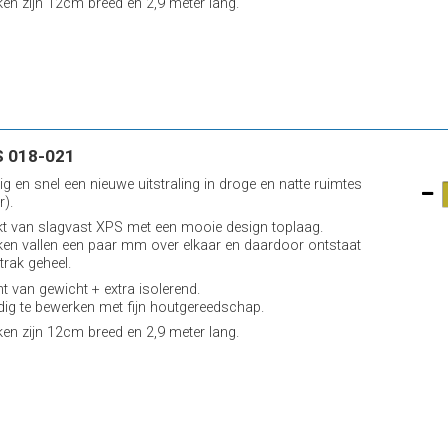
ken zijn 12cm breed en 2,9 meter lang.
 018-021
ig en snel een nieuwe uitstraling in droge en natte ruimtes
r).
 van slagvast XPS met een mooie design toplaag.
ken vallen een paar mm over elkaar en daardoor ontstaat
trak geheel.
ht van gewicht + extra isolerend.
ig te bewerken met fijn houtgereedschap.
ken zijn 12cm breed en 2,9 meter lang.