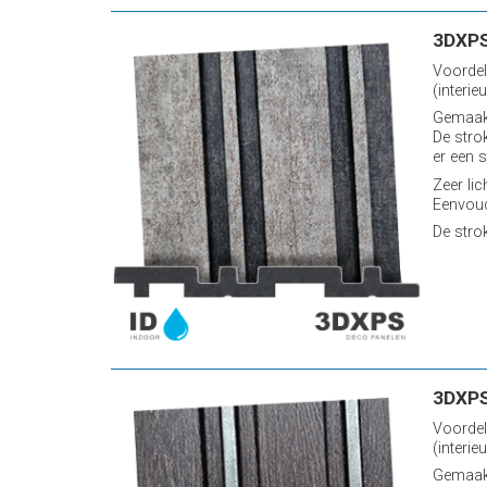
3DXPS
Voordel
(interieu
Gemaakt
De stro
er een s
Zeer lic
Eenvoud
De stro
3DXPS
Voordel
(interieu
Gemaakt