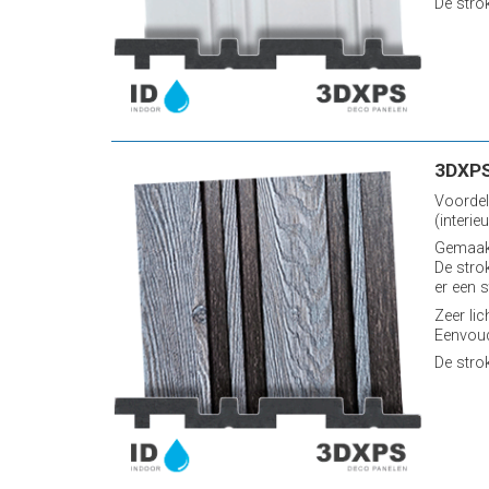
De stro
3DXPS
Voordel
(interieu
Gemaakt
De stro
er een s
Zeer lic
Eenvoud
De stro