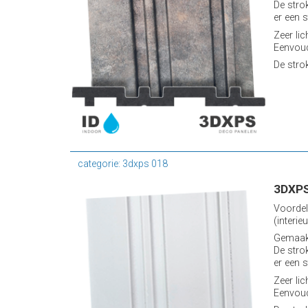
De stro
er een s
Zeer lic
Eenvoud
De stro
categorie: 3dxps 018
3DXPS
Voordel
(interieu
Gemaakt
De stro
er een s
Zeer lic
Eenvoud