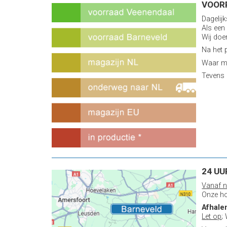
VOOR
Dagelij
Als een
Wij doe
Na het 
Waar mo
Tevens 
24 UU
Vanaf n
Onze ho
Afhale
Let op
;