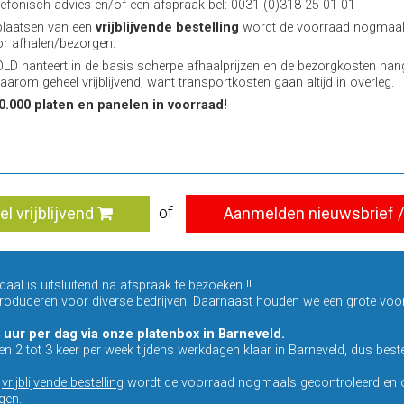
lefonisch advies en/of een afspraak bel: 0031 (0)318 25 01 01
plaatsen van een
vrijblijvende bestelling
wordt de voorraad nogmaals
or afhalen/bezorgen.
D hanteert in de basis scherpe afhaalprijzen en de bezorgkosten han
aarom geheel vrijblijvend, want transportkosten gaan altijd in overleg.
0.000 platen en panelen in voorraad!
of
el vrijblijvend
Aanmelden nieuwsbrief / 
al is uitsluitend na afspraak te bezoeken !!
 produceren voor diverse bedrijven. Daarnaast houden we een grote voo
 uur per dag via onze platenbox in Barneveld.
ten 2 tot 3 keer per week tijdens werkdagen klaar in Barneveld, dus bestel
n
vrijblijvende bestelling
wordt de voorraad nogmaals gecontroleerd en o
gen.