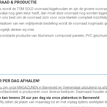
RAAD & PRODUCTIE
ks wordt de TOM SOLD voorraad bijgehouden en zijn de groene voorraa
 vakje nog geen kleur heeft, dan moet deze voorraad nog worden bijgew
n ons best om de voorraad zsm voor onze klanten compleet inzichtelij
plaatsen van een vrijblijvende bestelling wordt de voorraad nogmaals ge
gelijk denken wij mee.
constante productie van Aluminium composiet panelen, PVC geschuimd
R PER DAG AFHALEN!
u zijn onze MAGAZIJNEN in Barneveld en Veenendaal uitsluitend na afs
ofdactiviteit is produceren voor diverse bedrijven. Daarnaast houden w
n kan tevens 24 uur per dag via onze platenbox in Barneveld
 Wij zetten de platen van maandag tot en met vrijdag tijdens werktijden kl