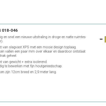
 018-046
ig en snel een nieuwe uitstraling in droge en natte ruimtes
r).
 van slagvast XPS met een mooie design toplaag.
ken vallen een paar mm over elkaar en daardoor ontstaat
trak geheel.
ht van gewicht + extra isolerend.
ig te bewerken met fijn houtgereedschap.
ken zijn 12cm breed en 2,9 meter lang.