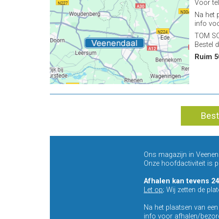
Voor te
Na het 
info vo
TOM SOL
Bestel d
Ruim 5
Best
Ons magazijn in Veenenda
Onze hoofdactiviteit is
Afhalen kan tevens 24
Let op
; Wij zetten de pla
Na het plaatsen van ee
info voor afhalen/bezor