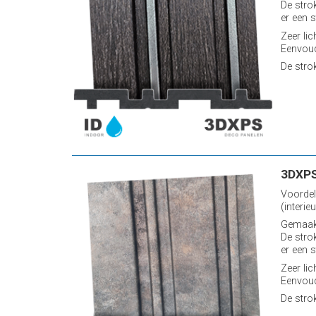
De stro
er een s
Zeer lic
Eenvoud
De stro
3DXPS
Voordel
(interieu
Gemaakt
De stro
er een s
Zeer lic
Eenvoud
De stro