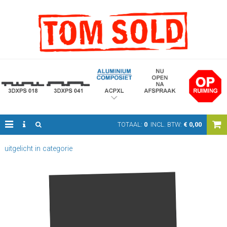
TOTAAL:
0
INCL. BTW:
€
0,00
uitgelicht in categorie