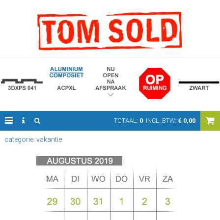
TOTAAL:
0
INCL. BTW:
€
0,00
categorie: vakantie