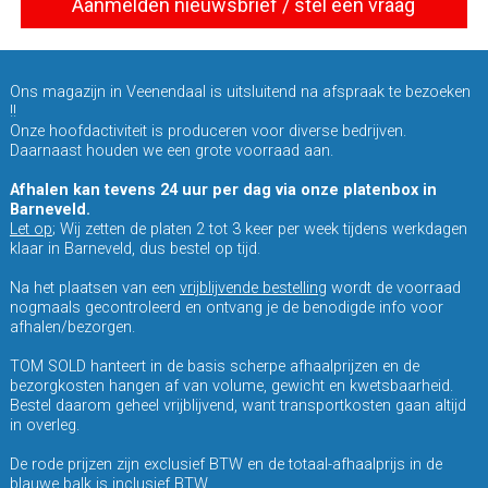
Aanmelden nieuwsbrief / stel een vraag
Ons magazijn in Veenendaal is uitsluitend na afspraak te bezoeken
!!
Onze hoofdactiviteit is produceren voor diverse bedrijven.
Daarnaast houden we een grote voorraad aan.
Afhalen kan tevens 24 uur per dag via onze platenbox in
Barneveld.
Let op
; Wij zetten de platen 2 tot 3 keer per week tijdens werkdagen
klaar in Barneveld, dus bestel op tijd.
Na het plaatsen van een
vrijblijvende bestelling
wordt de voorraad
nogmaals gecontroleerd en ontvang je de benodigde info voor
afhalen/bezorgen.
TOM SOLD hanteert in de basis scherpe afhaalprijzen en de
bezorgkosten hangen af van volume, gewicht en kwetsbaarheid.
Bestel daarom geheel vrijblijvend, want transportkosten gaan altijd
in overleg.
De rode prijzen zijn exclusief BTW en de totaal-afhaalprijs in de
blauwe balk is inclusief BTW.