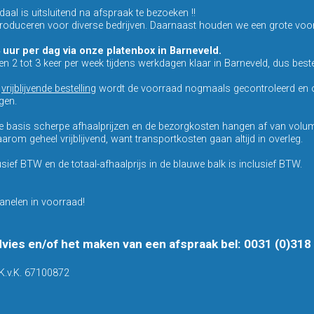
al is uitsluitend na afspraak te bezoeken !!
 produceren voor diverse bedrijven. Daarnaast houden we een grote voo
 uur per dag via onze platenbox in Barneveld.
ten 2 tot 3 keer per week tijdens werkdagen klaar in Barneveld, dus bestel
n
vrijblijvende bestelling
wordt de voorraad nogmaals gecontroleerd en o
gen.
 basis scherpe afhaalprijzen en de bezorgkosten hangen af van volum
arom geheel vrijblijvend, want transportkosten gaan altijd in overleg.
usief BTW en de totaal-afhaalprijs in de blauwe balk is inclusief BTW.
anelen in voorraad!
dvies en/of het maken van een afspraak bel: 0031 (0)31
K.v.K. 67100872