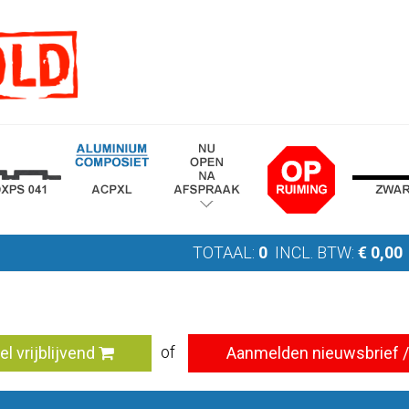
TOTAAL:
0
INCL. BTW:
€
0,00
of
el vrijblijvend
Aanmelden nieuwsbrief / 