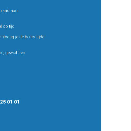
rraad aan.
 op tijd.
ntvang je de benodigde
e, gewicht en
8 25 01 01